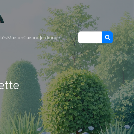
ités
Maison
Cuisine
Jardinage
ette
s