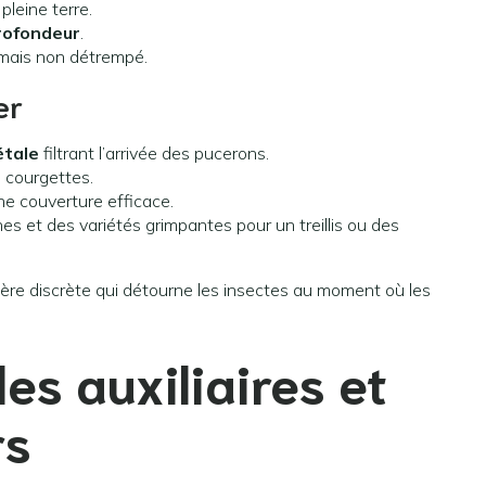
pleine terre.
rofondeur
.
s mais non détrempé.
er
étale
filtrant l’arrivée des pucerons.
u courgettes.
e couverture efficace.
nes et des variétés grimpantes pour un treillis ou des
rière discrète qui détourne les insectes au moment où les
les auxiliaires et
rs