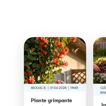
|
|
MICKAEL B.
01.04.2026
11H45
CLÉ
8H
Plante grimpante
Ja