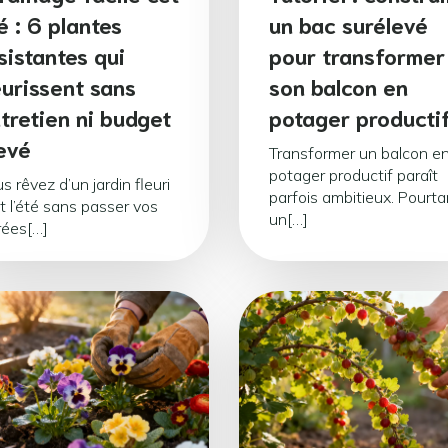
é : 6 plantes
un bac surélevé
sistantes qui
pour transformer
eurissent sans
son balcon en
tretien ni budget
potager producti
evé
Transformer un balcon e
potager productif paraît
s rêvez d’un jardin fleuri
parfois ambitieux. Pourta
t l’été sans passer vos
un[…]
rées[…]