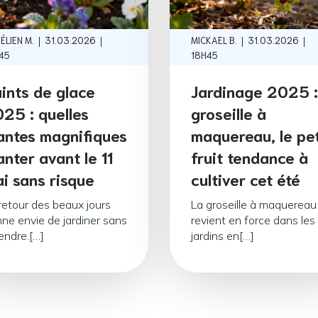
|
|
|
|
ÉLIEN M.
31.03.2026
MICKAEL B.
31.03.2026
45
18H45
ints de glace
Jardinage 2025 :
25 : quelles
groseille à
antes magnifiques
maquereau, le pet
anter avant le 11
fruit tendance à
i sans risque
cultiver cet été
retour des beaux jours
La groseille à maquereau
ne envie de jardiner sans
revient en force dans les
endre.[…]
jardins en[…]