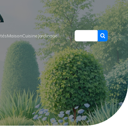
ités
Maison
Cuisine
Jardinage