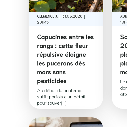
|
|
CLÉMENCE J.
31.03.2026
AUR
20H45
19H
Capucines entre les
Sa
rangs : cette fleur
20
répulsive éloigne
pl
les pucerons dès
pl
mars sans
ma
pesticides
Le 
don
Au début du printemps, il
att
suffit parfois d’un détail
pour sauver[…]