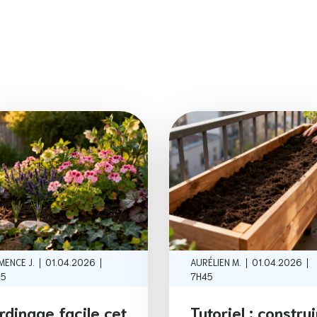
|
|
|
|
MENCE J.
01.04.2026
AURÉLIEN M.
01.04.2026
45
7H45
rdinage facile cet
Tutoriel : constru