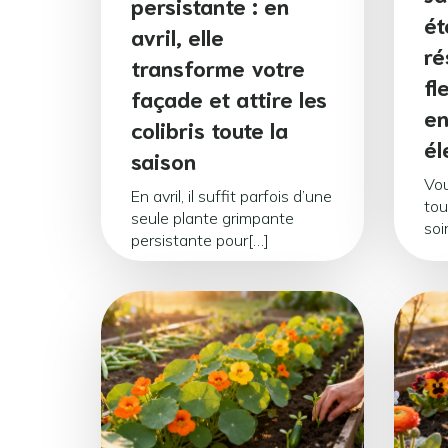
persistante : en
ét
avril, elle
ré
transforme votre
fl
façade et attire les
en
colibris toute la
él
saison
Vou
En avril, il suffit parfois d’une
tou
seule plante grimpante
soi
persistante pour[…]